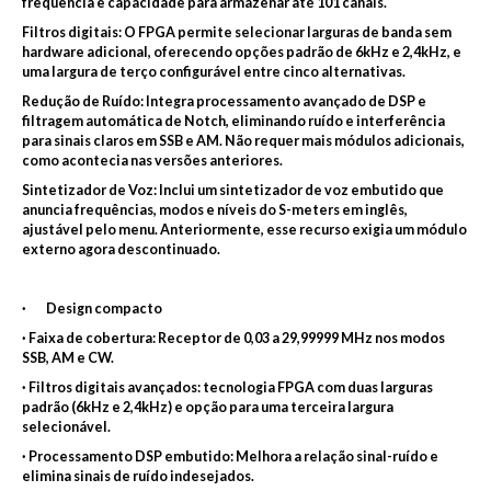
frequência e capacidade para armazenar até 101 canais.
Filtros digitais: O FPGA permite selecionar larguras de banda sem
hardware adicional, oferecendo opções padrão de 6kHz e 2,4kHz, e
uma largura de terço configurável entre cinco alternativas.
Redução de Ruído: Integra processamento avançado de DSP e
filtragem automática de Notch, eliminando ruído e interferência
para sinais claros em SSB e AM. Não requer mais módulos adicionais,
como acontecia nas versões anteriores.
Sintetizador de Voz: Inclui um sintetizador de voz embutido que
anuncia frequências, modos e níveis do S-meters em inglês,
ajustável pelo menu. Anteriormente, esse recurso exigia um módulo
externo agora descontinuado.
· Design compacto
· Faixa de cobertura: Receptor de 0,03 a 29,99999 MHz nos modos
SSB, AM e CW.
· Filtros digitais avançados: tecnologia FPGA com duas larguras
padrão (6kHz e 2,4kHz) e opção para uma terceira largura
selecionável.
· Processamento DSP embutido: Melhora a relação sinal-ruído e
elimina sinais de ruído indesejados.