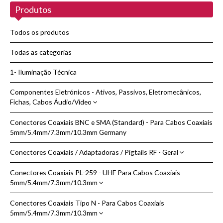
Produtos
Novidades
Sobre nós
Todos os produtos
Contactos
Todas as categorias
1- Iluminação Técnica
Pesquisar
Componentes Eletrónicos - Ativos, Passivos, Eletromecânicos,
Fichas, Cabos Áudio/Vídeo
Conectores Coaxiais BNC e SMA (Standard) - Para Cabos Coaxiais
Adaptadores de Áudio/Vídeo
5mm/5.4mm/7.3mm/10.3mm Germany
Cabos de Áudio/Vídeo - HDMI
Conectores Coaxiais / Adaptadoras / Pigtails RF - Geral
Condensadores de Cerâmica
Conectores Coaxiais PL-259 - UHF Para Cabos Coaxiais
Adaptadoras Coaxiais RF - Varios Modelos
Dissipação Térmica
5mm/5.4mm/7.3mm/10.3mm
Cabos Coaxiais Adaptadores - Pigtails RF | WIFI
Fichas | Conectores
Conectores Coaxiais Tipo N - Para Cabos Coaxiais
Conectores Coaxiais PL-259 - UHF Cabos Coaxiais 5/5.4/7.3/10.3mm
Adaptadores | Conectores DC
Cabos Coaxiais Adaptadores e Pigtails WIFI Reverse e Standard - Geral
Pontas de Prova + Crocodilos e Bananas
5mm/5.4mm/7.3mm/10.3mm
Marca Kabel Kusch
Conector DC - Rádio CB e Radioamador