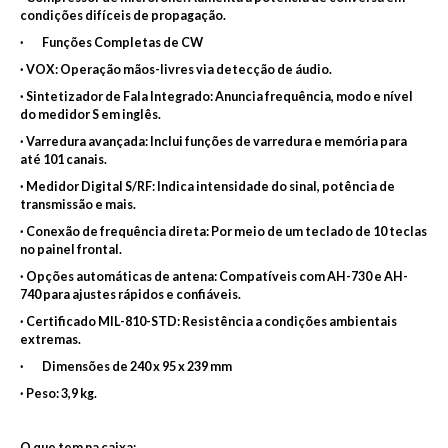
condições difíceis de propagação.
· Funções Completas de CW
· VOX: Operação mãos-livres via detecção de áudio.
· Sintetizador de Fala Integrado: Anuncia frequência, modo e nível
do medidor S em inglês.
· Varredura avançada: Inclui funções de varredura e memória para
até 101 canais.
· Medidor Digital S/RF: Indica intensidade do sinal, potência de
transmissão e mais.
· Conexão de frequência direta: Por meio de um teclado de 10 teclas
no painel frontal.
· Opções automáticas de antena: Compatíveis com AH-730 e AH-
740 para ajustes rápidos e confiáveis.
· Certificado MIL-810-STD: Resistência a condições ambientais
extremas.
· Dimensões de 240 x 95 x 239 mm
· Peso: 3,9 kg.
O que tem na caixa: