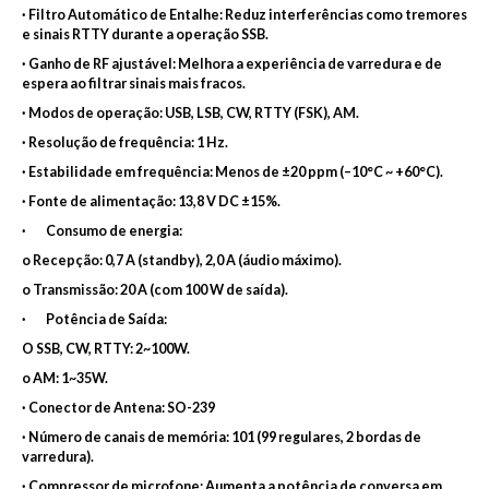
· Filtro Automático de Entalhe: Reduz interferências como tremores
e sinais RTTY durante a operação SSB.
· Ganho de RF ajustável: Melhora a experiência de varredura e de
espera ao filtrar sinais mais fracos.
· Modos de operação: USB, LSB, CW, RTTY (FSK), AM.
· Resolução de frequência: 1 Hz.
· Estabilidade em frequência: Menos de ±20 ppm (–10°C ~ +60°C).
· Fonte de alimentação: 13,8 V DC ±15%.
· Consumo de energia:
o Recepção: 0,7 A (standby), 2,0 A (áudio máximo).
o Transmissão: 20 A (com 100 W de saída).
· Potência de Saída:
O SSB, CW, RTTY: 2~100W.
o AM: 1~35W.
· Conector de Antena: SO-239
· Número de canais de memória: 101 (99 regulares, 2 bordas de
varredura).
· Compressor de microfone: Aumenta a potência de conversa em