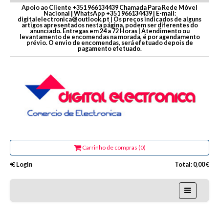
Apoio ao Cliente +351 966134439 Chamada Para Rede Móvel
Nacional | WhatsApp +351 966134439 | E-mail:
digitalelectronica@outlook.pt | Os preços indicados de alguns
artigos apresentados nesta página, podem ser diferentes do
anunciado. Entregas em 24 a 72 Horas | Atendimento ou
levantamento de encomendas na morada, é por agendamento
prévio. O envio de encomendas, será efetuado depois de
pagamento efetuado.
Carrinho de compras (0)
Login
Total:
0,00 €
Home