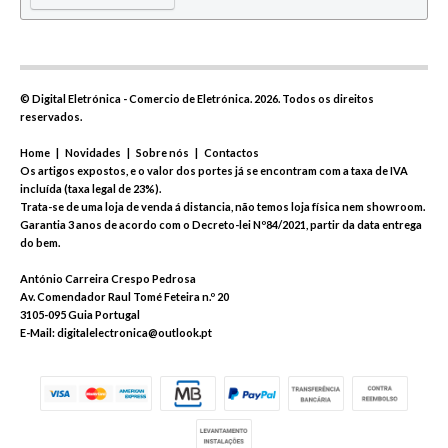
©
Digital Eletrónica - Comercio de Eletrónica.
2026. Todos os direitos
reservados.
Home
|
Novidades
|
Sobre nós
|
Contactos
Os artigos expostos, e o valor dos portes já se encontram com a taxa de IVA
incluída (taxa legal de 23%).
Trata-se de uma loja de venda á distancia, não temos loja física nem showroom.
Garantia 3 anos de acordo com o Decreto-lei Nº84/2021, partir da data entrega
do bem.
António Carreira Crespo Pedrosa
Av. Comendador Raul Tomé Feteira n.º 20
3105-095 Guia Portugal
E-Mail: digitalelectronica@outlook.pt