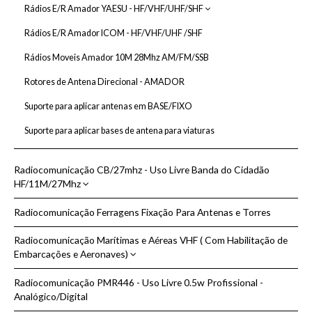
Rádios E/R Amador YAESU - HF/VHF/UHF/SHF
Rádio Base HF YAESU
Rádios E/R Amador ICOM - HF/VHF/UHF /SHF
Rádios Moveis e Portáteis VHF/UHF YAESU
Rádios Moveis Amador 10M 28Mhz AM/FM/SSB
Rotores de Antena Direcional - AMADOR
Suporte para aplicar antenas em BASE/FIXO
Suporte para aplicar bases de antena para viaturas
Radiocomunicação CB/27mhz - Uso Livre Banda do Cidadão
HF/11M/27Mhz
Radiocomunicação Ferragens Fixação Para Antenas e Torres
1A-Rádios Móveis CB 27Mhz AM FM SSB - Multinormas
Radiocomunicação Marítimas e Aéreas VHF ( Com Habilitação de
1B-Rádios Móveis CB 27Mhz AM FM - Multinormas
Embarcações e Aeronaves)
1C-Rádios Portáteis CB 27Mhz AM FM Multinormas e Acessorios
Radiocomunicação PMR446 - Uso Livre 0.5w Profissional -
Antenas Banda Aérea 108 a 136Mhz
1D-Rádios e Assessórios Marca PRESIDENT
Analógico/Digital
Antenas Fibra Banda Marítima VHF e CB (27Mhz)