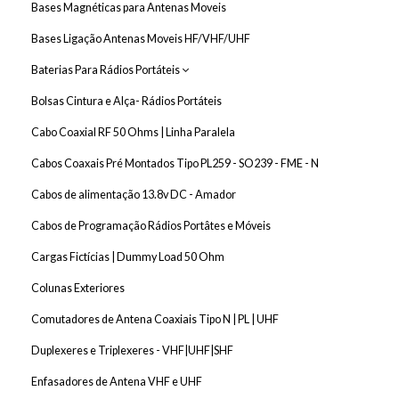
Bases Magnéticas para Antenas Moveis
Bases Ligação Antenas Moveis HF/VHF/UHF
Baterias Para Rádios Portáteis
Baterias Para Rádios Portáteis Kenwood
Bolsas Cintura e Alça- Rádios Portáteis
Baterias Para Rádios Portáteis ALINCO
Cabo Coaxial RF 50 Ohms | Linha Paralela
Baterias Para Rádios Portáteis ICOM e TYT
Cabos Coaxais Pré Montados Tipo PL259 - SO239 - FME - N
Baterias Para Rádios Portáteis MOTOROLA
Cabos de alimentação 13.8v DC - Amador
Baterias Para Rádios Portáteis Várias Marcas - HYTERA ETC
Baterias Para Rádios Portáteis YAESU
Cabos de Programação Rádios Portâtes e Móveis
Cargas Fictícias | Dummy Load 50 Ohm
Colunas Exteriores
Comutadores de Antena Coaxiais Tipo N | PL | UHF
Duplexeres e Triplexeres - VHF|UHF|SHF
Enfasadores de Antena VHF e UHF