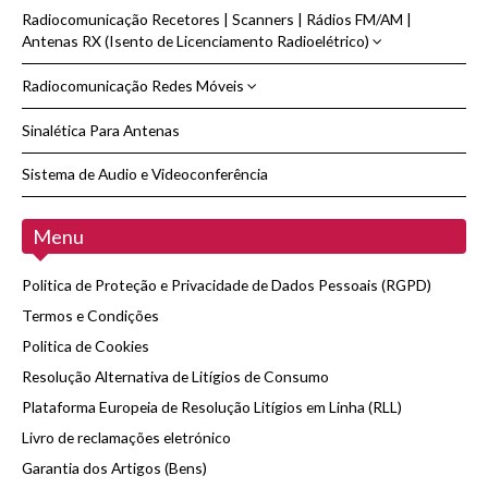
Acessórios Antenas e Rádio CB/27Mhz
Radiocomunicação Recetores | Scanners | Rádios FM/AM |
Reposição - Botões, Potenciometros, S-Meter, Etc.
Auriculares Específicos
Antenas RX (Isento de Licenciamento Radioelétrico)
Antenas Base CB/27Mhz AM FM SSB
Reposição, Segurança e Proteção - P/ Antenas | Cabos | Rádios
Antenas Móveis CB / 27Mhz AM FM SSB
Radiocomunicação Redes Móveis
Antenas RX Receptoras » Base RX | Moveis RX | Portáteis RX - Scanner
Banda Larga
Antenas Portáteis CB/27Mhz
Sinalética Para Antenas
Antenas Redes Móveis 2G,3G,4G,5G,WIFI,LoRA,GSM,UMTS,LTE
Pré amplificadores de antena RX
Antenas Reposição Tramos | Planos Terra | Bobines - 10/11m
Sistema de Audio e Videoconferência
Recetores e Scanners Multibanda
Bases de Montagem Antenas CB /27Mhz/HF/VHF/UHF
Bases Magnéticas CB/27Mz/VHF/UHF
Menu
Cabo Coaxial RF 50 Ohms
Politica de Proteção e Privacidade de Dados Pessoais (RGPD)
Cabos Coaxais Pré Montados | Chicotes Tipo PL259 - SO239 - FME - N
Termos e Condições
Politica de Cookies
Cabos de alimentação 13.8v DC
Resolução Alternativa de Litígios de Consumo
Colunas para rádio CB
Plataforma Europeia de Resolução Litígios em Linha (RLL)
Comutadores de Antena Coaxiais
Livro de reclamações eletrónico
Conectores RF
Garantia dos Artigos (Bens)