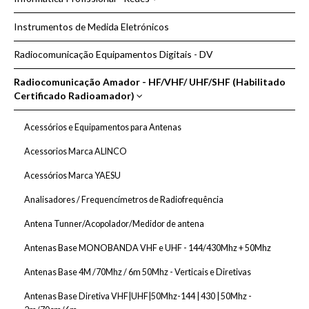
Alicate de Pontas
Inversores DC/AC Onda Trapezoidal - 12Vdc/24Vdc to 230Vac
Camaras CCTV
Instrumentos de Medida Eletrónicos
Alicates de Corte
Rede Acessorios Passivos Cabo Tipo Cat5, Cat6, Cat7
Redutores/Conversor de Tensão DC/DC 24Vdc/12/13.8Vdc)
Carregadores e Arrancadores de Bateria
Alicates de Cravar Fichas Coaxiais RG
Radiocomunicação Equipamentos Digitais - DV
Router 4G, WIFI, BLUETOOTH
UPS Intercativa Monofásica 230Vac
GPS - Sistema de Navegação
Chaves de Fenda
Radiocomunicação Amador - HF/VHF/ UHF/SHF (Habilitado
Certificado Radioamador)
Ferros e Estações de Soldar | Dessoldar
Fitas Adesivas
Acessórios e Equipamentos para Antenas
Indicação e Medida
Acessorios Marca ALINCO
Lupas
Acessórios Marca YAESU
Malas de Ferramenta
Analisadores / Frequencímetros de Radiofrequência
Pinças Para Electrónica
Antena Tunner/Acopolador/Medidor de antena
Pistolas de Ar Quente
Antenas Base MONOBANDA VHF e UHF - 144/430Mhz + 50Mhz
Solda Estanho e Acessórios de Limpesa
Antenas Base 4M /70Mhz / 6m 50Mhz - Verticais e Diretivas
Spray KONTAKT
Antenas Base Diretiva VHF|UHF|50Mhz-144 | 430 | 50Mhz -