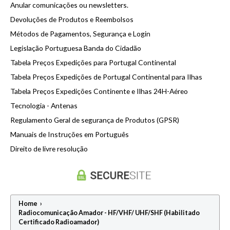
Adaptadores RF UHF/PL-259
Anular comunicações ou newsletters.
Fontes de Alimentação 220VAC - AC/DC 13.8VDC
Conector RF UHF/PL259 50 Ohm
Devoluções de Produtos e Reembolsos
Medidores Onda Estacionária SWR/ROE/PWR
Métodos de Pagamentos, Segurança e Login
Microfone Mãos Livres Viatura - KIT CB 4 e 6 Polos
Legislação Portuguesa Banda do Cidadão
Microfones de Mão e Base Rádio CB/27Mhz e 10M
Tabela Preços Expedições para Portugal Continental
Tabela Preços Expedições de Portugal Continental para Ilhas
Montagem Suporte Rádio CB 1DIN
Tabela Preços Expedições Continente e Ilhas 24H-Aéreo
Redutores/Conversor de Tensão DC/DC 24v/13.8v
Tecnologia - Antenas
Rotores de Antena Direcional - CB/AMADOR
Regulamento Geral de segurança de Produtos (GPSR)
Suporte para aplicar antenas em viaturas
Manuais de Instruções em Português
Direito de livre resolução
Suporte para aplicar antenas em BASE/FIXO
Suportes / Base Antenas Camião
Home
›
Radiocomunicação Amador - HF/VHF/ UHF/SHF (Habilitado
Certificado Radioamador)