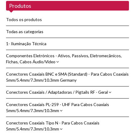
Produtos
Novidades
Sobre nós
Todos os produtos
Contactos
Todas as categorias
1- Iluminação Técnica
Pesquisar
Componentes Eletrónicos - Ativos, Passivos, Eletromecânicos,
Fichas, Cabos Áudio/Vídeo
Conectores Coaxiais BNC e SMA (Standard) - Para Cabos Coaxiais
Adaptadores de Áudio/Vídeo
5mm/5.4mm/7.3mm/10.3mm Germany
Cabos de Áudio/Vídeo - HDMI
Conectores Coaxiais / Adaptadoras / Pigtails RF - Geral
Condensadores de Cerâmica
Conectores Coaxiais PL-259 - UHF Para Cabos Coaxiais
Adaptadoras Coaxiais RF - Varios Modelos
Dissipação Térmica
5mm/5.4mm/7.3mm/10.3mm
Cabos Coaxiais Adaptadores - Pigtails RF | WIFI
Fichas | Conectores
Conectores Coaxiais Tipo N - Para Cabos Coaxiais
Conectores Coaxiais PL-259 - UHF Cabos Coaxiais 5/5.4/7.3/10.3mm
Adaptadores | Conectores DC
Cabos Coaxiais Adaptadores e Pigtails WIFI Reverse e Standard - Geral
Pontas de Prova + Crocodilos e Bananas
5mm/5.4mm/7.3mm/10.3mm
Marca Kabel Kusch
Conector DC - Rádio CB e Radioamador