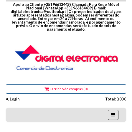
Apoio ao Cliente +351 966134439 Chamada Para Rede Móvel
Nacional | WhatsApp +351 966134439 | E-mail:
digitalelectronica@outlook.pt | Os preços indicados de alguns
artigos apresentados nesta página, podem ser diferentes do
anunciado. Entregas em 24 a 72 Horas | Atendimento ou
levantamento de encomendas na morada, é por agendamento
prévio. O envio de encomendas, será efetuado depois de
pagamento efetuado.
Carrinho de compras (0)
Login
Total:
0,00 €
Home