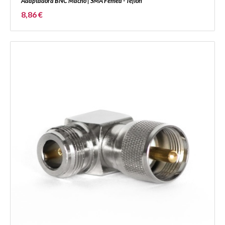
Adaptadora BNC Macho | SMA Fêmea - Teflon
8,86 €