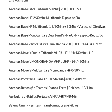
2m/70cm/6m
Spray Para Electrónica
Antenas Base Fibra Tribanda 50Mhz | VHF | UHF | SHF
Suportes Ferro Soldar
Antenas Base HF 2/30Mhz Multibanda Dipolo de Fio
Tapetes Magnéticos e Silicone
Antenas Base HF Multibanda 1.8/30Mhz + 50Mhz - Verticais | Diretivas
Tornos Para Electrónica
Antenas Base Monobanda e Dual band VHF e UHF - Espaço Reduzido
Antenas Base Verticais Fibra Dual Banda VHF | UHF - 1 44 | 430 Mhz
Antenas Moveis Dual e Tribanda VHF|UHF-144/430Mhz + HF
Antenas Moveis MONOBANDA VHF e UHF - 144/430Mhz
Antenas Moveis Multibanda e Monobanda HF 0/30Mhz
Antenas Portáteis Dual e Tri-Banda 144 | 430 | 1200Mhz
Antenas Reposição Tramos | Planos Terra | Bobines - 10/11m
Auriculares - Rádios Portáteis VHF/UHF/PMR446
Balun / Unun / Ferrites - Transformadores e Filtros