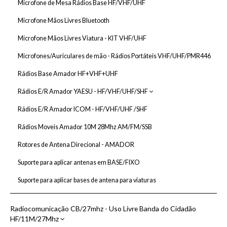
Microfone de Mesa Rádios Base HF/VHF/UHF
Microfone Mãos Livres Bluetooth
Microfone Mãos Livres Viatura - KIT VHF/UHF
Microfones/Auriculares de mão - Rádios Portáteis VHF/UHF/PMR446
Rádios Base Amador HF+VHF+UHF
Rádios E/R Amador YAESU - HF/VHF/UHF/SHF
Rádio Base HF YAESU
Rádios E/R Amador ICOM - HF/VHF/UHF /SHF
Rádios Moveis e Portáteis VHF/UHF YAESU
Rádios Moveis Amador 10M 28Mhz AM/FM/SSB
Rotores de Antena Direcional - AMADOR
Suporte para aplicar antenas em BASE/FIXO
Suporte para aplicar bases de antena para viaturas
Radiocomunicação CB/27mhz - Uso Livre Banda do Cidadão
HF/11M/27Mhz