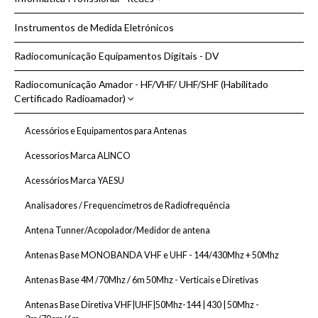
Alicate de Pontas
Inversores DC/AC Onda Trapezoidal - 12Vdc/24Vdc to 230Vac
Camaras CCTV
Instrumentos de Medida Eletrónicos
Alicates de Corte
Rede Acessorios Passivos Cabo Tipo Cat5, Cat6, Cat7
Redutores/Conversor de Tensão DC/DC 24Vdc/12/13.8Vdc)
Carregadores e Arrancadores de Bateria
Alicates de Cravar Fichas Coaxiais RG
Radiocomunicação Equipamentos Digitais - DV
Router 4G, WIFI, BLUETOOTH
UPS Intercativa Monofásica 230Vac
GPS - Sistema de Navegação
Chaves de Fenda
Radiocomunicação Amador - HF/VHF/ UHF/SHF (Habilitado
Certificado Radioamador)
Ferros e Estações de Soldar | Dessoldar
Fitas Adesivas
Acessórios e Equipamentos para Antenas
Indicação e Medida
Acessorios Marca ALINCO
Lupas
Acessórios Marca YAESU
Malas de Ferramenta
Analisadores / Frequencímetros de Radiofrequência
Pinças Para Electrónica
Antena Tunner/Acopolador/Medidor de antena
Pistolas de Ar Quente
Antenas Base MONOBANDA VHF e UHF - 144/430Mhz + 50Mhz
Solda Estanho e Acessórios de Limpesa
Antenas Base 4M /70Mhz / 6m 50Mhz - Verticais e Diretivas
Spray KONTAKT
Antenas Base Diretiva VHF|UHF|50Mhz-144 | 430 | 50Mhz -