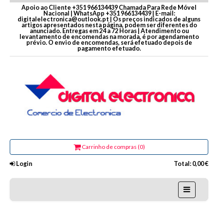
Apoio ao Cliente +351 966134439 Chamada Para Rede Móvel
Nacional | WhatsApp +351 966134439 | E-mail:
digitalelectronica@outlook.pt | Os preços indicados de alguns
artigos apresentados nesta página, podem ser diferentes do
anunciado. Entregas em 24 a 72 Horas | Atendimento ou
levantamento de encomendas na morada, é por agendamento
prévio. O envio de encomendas, será efetuado depois de
pagamento efetuado.
Carrinho de compras (0)
Login
Total:
0,00 €
Home