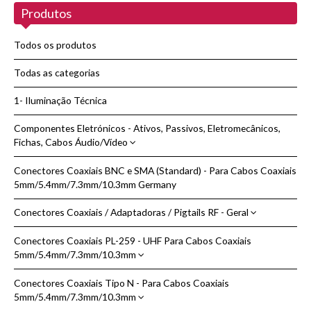
Produtos
Novidades
Sobre nós
Todos os produtos
Contactos
Todas as categorias
1- Iluminação Técnica
Pesquisar
Componentes Eletrónicos - Ativos, Passivos, Eletromecânicos,
Fichas, Cabos Áudio/Vídeo
Conectores Coaxiais BNC e SMA (Standard) - Para Cabos Coaxiais
Adaptadores de Áudio/Vídeo
5mm/5.4mm/7.3mm/10.3mm Germany
Cabos de Áudio/Vídeo - HDMI
Conectores Coaxiais / Adaptadoras / Pigtails RF - Geral
Condensadores de Cerâmica
Conectores Coaxiais PL-259 - UHF Para Cabos Coaxiais
Adaptadoras Coaxiais RF - Varios Modelos
Dissipação Térmica
5mm/5.4mm/7.3mm/10.3mm
Cabos Coaxiais Adaptadores - Pigtails RF | WIFI
Fichas | Conectores
Conectores Coaxiais Tipo N - Para Cabos Coaxiais
Conectores Coaxiais PL-259 - UHF Cabos Coaxiais 5/5.4/7.3/10.3mm
Adaptadores | Conectores DC
Cabos Coaxiais Adaptadores e Pigtails WIFI Reverse e Standard - Geral
Pontas de Prova + Crocodilos e Bananas
5mm/5.4mm/7.3mm/10.3mm
Marca Kabel Kusch
Conector DC - Rádio CB e Radioamador