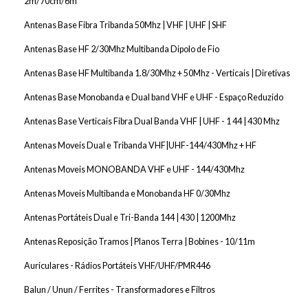
2m/70cm/6m
Spray Para Electrónica
Antenas Base Fibra Tribanda 50Mhz | VHF | UHF | SHF
Suportes Ferro Soldar
Antenas Base HF 2/30Mhz Multibanda Dipolo de Fio
Tapetes Magnéticos e Silicone
Antenas Base HF Multibanda 1.8/30Mhz + 50Mhz - Verticais | Diretivas
Tornos Para Electrónica
Antenas Base Monobanda e Dual band VHF e UHF - Espaço Reduzido
Antenas Base Verticais Fibra Dual Banda VHF | UHF - 1 44 | 430 Mhz
Antenas Moveis Dual e Tribanda VHF|UHF-144/430Mhz + HF
Antenas Moveis MONOBANDA VHF e UHF - 144/430Mhz
Antenas Moveis Multibanda e Monobanda HF 0/30Mhz
Antenas Portáteis Dual e Tri-Banda 144 | 430 | 1200Mhz
Antenas Reposição Tramos | Planos Terra | Bobines - 10/11m
Auriculares - Rádios Portáteis VHF/UHF/PMR446
Balun / Unun / Ferrites - Transformadores e Filtros