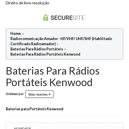
Direito de livre resolução
Suporte para aplicar antenas em BASE/FIXO
Suportes / Base Antenas Camião
Home
›
Radiocomunicação Amador - HF/VHF/ UHF/SHF (Habilitado
Certificado Radioamador)
›
Baterias Para Rádios Portáteis
›
Baterias Para Rádios Portáteis Kenwood
Baterias Para Rádios
Portáteis Kenwood
Mais recentes
Ordenar por
Baterias para Portáteis Kenwood
NOVIDADE