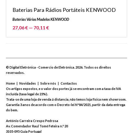
Baterias Para Rádios Portáteis KENWOOD
Baterias Vários Modelos KENWOOD
27,06 € — 70,11 €
©
Digital Eletrónica - Comercio de Eletrónica.
2026. Todos os direitos
reservados.
Home
|
Novidades
|
Sobre nós
|
Contactos
Os artigos expostos, e o valor dos portes já se encontram com a taxa de IVA
incluída (taxa legal de 23%).
Trata-se de uma loja de venda á distancia, não temos loja física nem showroom.
Garantia 3 anos de acordo com o Decreto-lei Nº84/2021, partir da data entrega
do bem.
António Carreira Crespo Pedrosa
Av. Comendador Raul Tomé Feteira n.º 20
3105-095 Guia Portugal