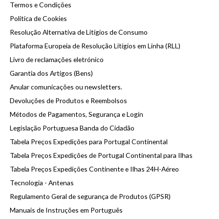
Cabos Coaxais Pré Montados | Chicotes Tipo PL259 - SO239 - FME - N
Termos e Condições
Politica de Cookies
Cabos de alimentação 13.8v DC
Resolução Alternativa de Litígios de Consumo
Colunas para rádio CB
Plataforma Europeia de Resolução Litígios em Linha (RLL)
Comutadores de Antena Coaxiais
Livro de reclamações eletrónico
Conectores RF
Garantia dos Artigos (Bens)
Adaptadores RF UHF/PL-259
Anular comunicações ou newsletters.
Fontes de Alimentação 220VAC - AC/DC 13.8VDC
Conector RF UHF/PL259 50 Ohm
Devoluções de Produtos e Reembolsos
Medidores Onda Estacionária SWR/ROE/PWR
Métodos de Pagamentos, Segurança e Login
Microfone Mãos Livres Viatura - KIT CB 4 e 6 Polos
Legislação Portuguesa Banda do Cidadão
Microfones de Mão e Base Rádio CB/27Mhz e 10M
Tabela Preços Expedições para Portugal Continental
Tabela Preços Expedições de Portugal Continental para Ilhas
Montagem Suporte Rádio CB 1DIN
Tabela Preços Expedições Continente e Ilhas 24H-Aéreo
Redutores/Conversor de Tensão DC/DC 24v/13.8v
Tecnologia - Antenas
Rotores de Antena Direcional - CB/AMADOR
Regulamento Geral de segurança de Produtos (GPSR)
Suporte para aplicar antenas em viaturas
Manuais de Instruções em Português