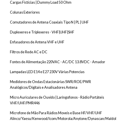
Cargas Fictícias | Dummy Load 50 Ohm
Colunas Exteriores
Comutadores de Antena Coaxiais Tipo N | PL | UHF
Duplexeres e Triplexeres - VHF|UHF|SHF
Enfasadores de Antena VHF e UHF
Filtros de Rede AC e DC
Fontes de Alimentação 220VAC - AC/DC 13.8VDC - Amador
Lampadas LED E14 e E27 230V Várias Potencias
Medidores de Ondas Estacionárias SWR/ROE/PWR
Analógicos/Digitais e Analisadores Antena
Micro Auriculares de Ouvido | Laringofonos - Rádio Portáteis
VHF/UHF/PMR446
Microfone de Mão Para Rádios Moveis e Base HF/VHF/UHF
Alinco/Yaesu/Kenwood/Icom/Motorola/Anytone/Dynascan/Maldol