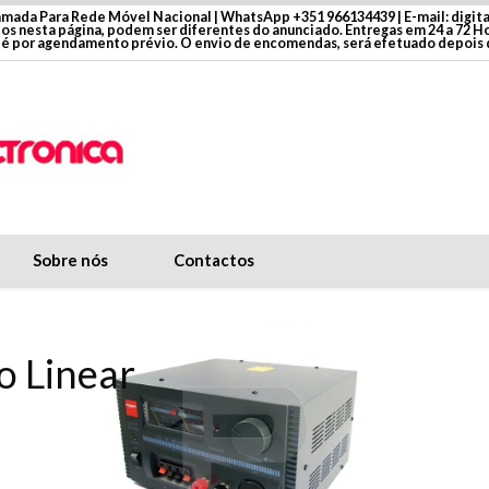
mada Para Rede Móvel Nacional | WhatsApp +351 966134439 | E-mail: digit
dos nesta página, podem ser diferentes do anunciado. Entregas em 24 a 72 
é por agendamento prévio. O envio de encomendas, será efetuado depois
Sobre nós
Contactos
o Linear
óvel