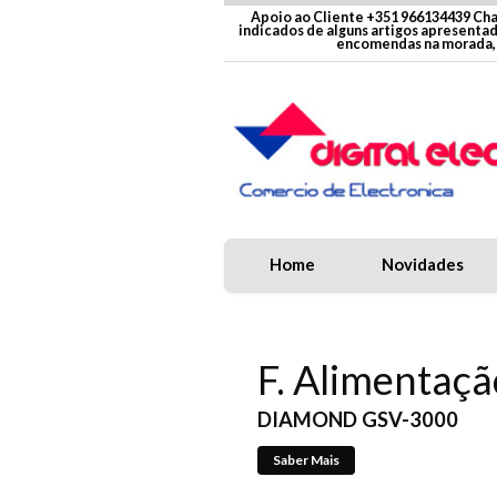
Apoio ao Cliente +351 966134439 Cha
indicados de alguns artigos apresenta
encomendas na morada, 
Home
Novidades
F. Alimentaçã
Antena HF M
DIAMOND GSV-3000
Saber Mais
Saber Mais