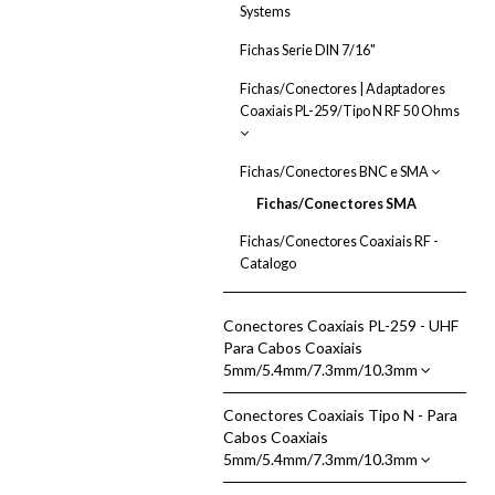
Systems
Fichas Serie DIN 7/16"
Fichas/Conectores | Adaptadores
Coaxiais PL-259/Tipo N RF 50 Ohms
Adaptadoras Coaxiais RF PL 259
Fichas/Conectores BNC e SMA
UHF | N | 3/8 - Modelos Mais
Fichas/Conectores SMA
Comuns
Conectores RF Tipo PL 259 UHF |
Fichas/Conectores Coaxiais RF -
N | BNC 50 Ohm - Modelos Mais
Catalogo
Comuns
Conectores Coaxiais PL-259 - UHF
Para Cabos Coaxiais
5mm/5.4mm/7.3mm/10.3mm
Conectores Coaxiais Tipo N - Para
Conectores Coaxiais PL-259 - UHF
Cabos Coaxiais
Cabos Coaxiais 5/5.4/7.3/10.3mm
5mm/5.4mm/7.3mm/10.3mm
Marca Kabel Kusch