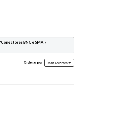
s/Conectores BNC e SMA
›
Mais recentes
Ordenar por