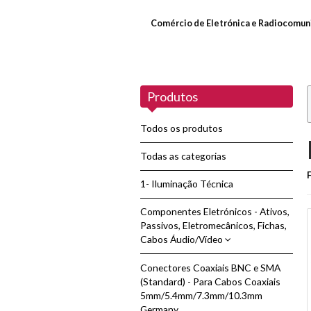
Comércio de Eletrónica e Radiocomun
Produtos
Todos os produtos
Todas as categorias
1- Iluminação Técnica
Componentes Eletrónicos - Ativos,
Passivos, Eletromecânicos, Fichas,
Cabos Áudio/Vídeo
Conectores Coaxiais BNC e SMA
Adaptadores de Áudio/Vídeo
(Standard) - Para Cabos Coaxiais
5mm/5.4mm/7.3mm/10.3mm
Cabos de Áudio/Vídeo - HDMI
Germany