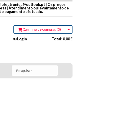
alelectronica@outlook.pt | Os preços
Horas | Atendimento ou levantamento de
 de pagamento efetuado.
Carrinho de compras (0)
Login
Total:
0,00 €
Pesquisar