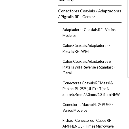
Condensadores de Cerâmica
Conectores Coaxiais / Adaptadoras
Dissipação Térmica
/ Pigtails RF - Geral
Fichas | Conectores
Adaptadoras Coaxiais RF - Varios
Adaptadores | Conectores DC
Pontas de Prova + Crocodilos e
Modelos
Bananas
Conector DC - Rádio CB e
Radioamador
Cabos Coaxiais Adaptadores -
Porta Fusivel
Pigtails RF | WIFI
Conector DC - TAMIYA 2P
Suporte de Pilhas
Cabos Coaxiais Adaptadores e
Conector DC - Yaesu rotor G-450
6 Polos
Pigtails WIFI Reverse e Standard -
Terminais Para Fio
Geral
Conectores Alimentação DC
Transístores
Conectores Jack 3.5mm Mono e
Conectores Coaxais RF Messi &
Stereo
Paoloni PL-259 (UHF) e Tipo N -
Ventiladores DC
5mm/5.4mm/7.3mm/10.3mm NEW
Fichas Bananas 4mm
Fichas de Microfone - Cabo
Conectores Macho PL 259 UHF -
Vários Modelos
Fichas | Conectores | Cabos RF
AMPHENOL - Times Microwave