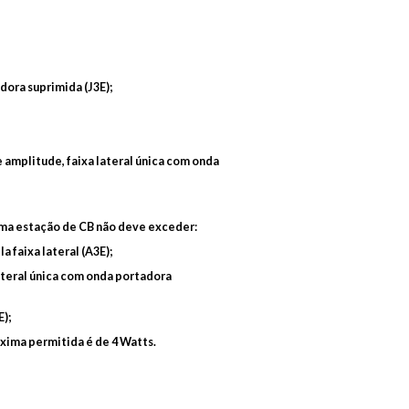
dora suprimida (J3E);
 amplitude, faixa lateral única com onda
 uma estação de CB não deve exceder:
 faixa lateral (A3E);
ateral única com onda portadora
);
áxima permitida é de 4 Watts.