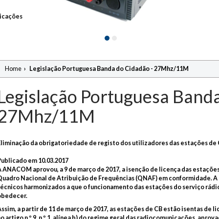
icações
Home
›
Legislação Portuguesa Banda do Cidadão - 27Mhz/11M
Legislação Portuguesa Banda
27Mhz/11M
Eliminação da obrigatoriedade de registo dos utilizadores das estações de
Publicado em 10.03.2017
A ANACOM aprovou, a 9 de março de 2017, a isenção de licença das estaçõe
Quadro Nacional de Atribuição de Frequências (QNAF) em conformidade. A d
técnicos harmonizados a que o funcionamento das estações do serviço rádio
obedecer.
ssim, a partir de 11 de março de 2017, as estações de CB estão isentas de l
o artigo n.º 9, n.º 1, alínea b) do regime geral das radiocomunicações, apro