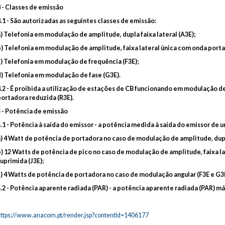
 - Classes de emissão
.1 - São autorizadas as seguintes classes de emissão:
) Telefonia em modulação de amplitude, dupla faixa lateral (A3E);
b) Telefonia em modulação de amplitude, faixa lateral única com onda porta
c) Telefonia em modulação de frequência (F3E);
d) Telefonia em modulação de fase (G3E).
4.2 - É proibida a utilização de estações de CB funcionando em modulação de
portadora reduzida (R3E).
5 - Potência de emissão
5.1 - Potência à saída do emissor - a potência medida à saída do emissor de
a) 4 Watt de potência de portadora no caso de modulação de amplitude, dupla
b) 12 Watts de potência de pico no caso de modulação de amplitude, faixa l
uprimida (J3E);
c) 4 Watts de potência de portadora no caso de modulação angular (F3E e G3E
5.2 - Potência aparente radiada (PAR) - a potência aparente radiada (PAR) m
https://www.anacom.pt/render.jsp?contentId=1406177