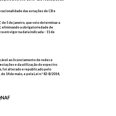
eracionalidade das estações de CB e
 de 5 de janeiro, que veio determinar a
2, eliminando a obrigatoriedade de
ra em vigor na data indicada – 11 de
icável ao licenciamento de redes e
 estações e da utilização do espectro
, foi alterado e republicado pelo
de 14 de maio, e pela Lei n.º 82-B/2014,
 QNAF