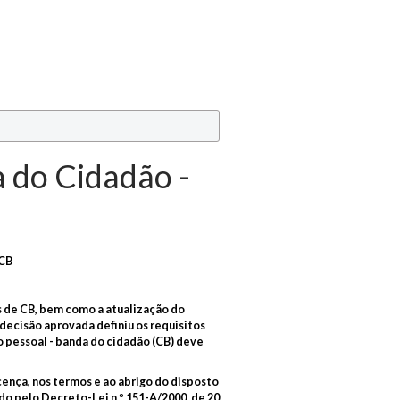
 do Cidadão -
 CB
s de CB, bem como a atualização do
ecisão aprovada definiu os requisitos
 pessoal - banda do cidadão (CB) deve
icença, nos termos e ao abrigo do disposto
vado pelo Decreto-Lei n.º 151-A/2000, de 20