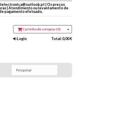
alelectronica@outlook.pt | Os preços
Horas | Atendimento ou levantamento de
 de pagamento efetuado.
Carrinho de compras (0)
Login
Total:
0,00 €
Pesquisar