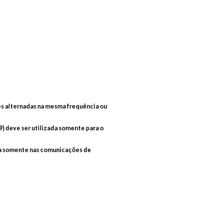
es alternadas na mesma frequência ou
 9) deve ser utilizada somente para o
zada somente nas comunicações de