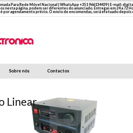
mada Para Rede Móvel Nacional | WhatsApp +351 966134439 | E-mail: digit
dos nesta página, podem ser diferentes do anunciado. Entregas em 24 a 72 
é por agendamento prévio. O envio de encomendas, será efetuado depois
Sobre nós
Contactos
o Linear
óvel