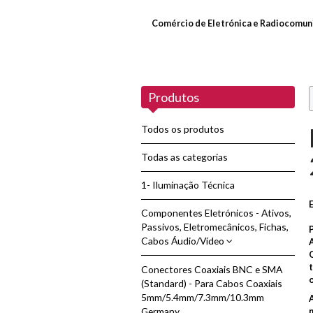
Comércio de Eletrónica e Radiocomun
Produtos
Todos os produtos
Todas as categorias
1- Iluminação Técnica
Componentes Eletrónicos - Ativos,
Passivos, Eletromecânicos, Fichas,
Cabos Áudio/Vídeo
Conectores Coaxiais BNC e SMA
Adaptadores de Áudio/Vídeo
(Standard) - Para Cabos Coaxiais
5mm/5.4mm/7.3mm/10.3mm
Cabos de Áudio/Vídeo - HDMI
A
Germany
n