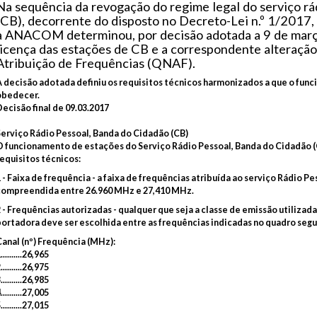
Na sequência da revogação do regime legal do serviço rá
(CB), decorrente do disposto no Decreto-Lei n.º 1/2017, 
a ANACOM determinou, por decisão adotada a 9 de març
licença das estações de CB e a correspondente alteraçã
Atribuição de Frequências (QNAF).
A decisão adotada definiu os requisitos técnicos harmonizados a que o fu
obedecer.
ecisão final de 09.03.2017
Serviço Rádio Pessoal, Banda do Cidadão (CB)
O funcionamento de estações do Serviço Rádio Pessoal, Banda do Cidadão 
equisitos técnicos:
 - Faixa de frequência - a faixa de frequências atribuída ao serviço Rádio P
compreendida entre 26.960 MHz e 27,410 MHz.
 - Frequências autorizadas - qualquer que seja a classe de emissão utiliza
portadora deve ser escolhida entre as frequências indicadas no quadro segu
Canal (nº) Frequência (MHz):
..........26,965
..........26,975
..........26,985
..........27,005
..........27,015