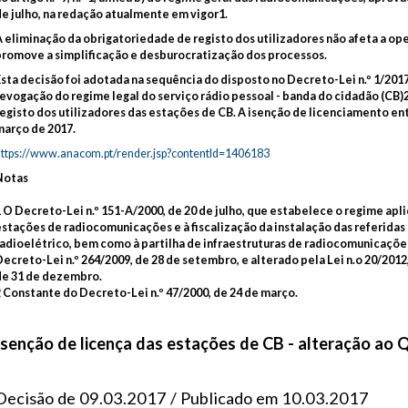
de julho, na redação atualmente em vigor1.
A eliminação da obrigatoriedade de registo dos utilizadores não afeta a op
promove a simplificação e desburocratização dos processos.
sta decisão foi adotada na sequência do disposto no Decreto-Lei n.º 1/2017,
revogação do regime legal do serviço rádio pessoal - banda do cidadão (CB)
egisto dos utilizadores das estações de CB. A isenção de licenciamento ent
março de 2017.
https://www.anacom.pt/render.jsp?contentId=1406183
Notas
1 O Decreto-Lei n.º 151-A/2000, de 20 de julho, que estabelece o regime apl
estações de radiocomunicações e à fiscalização da instalação das referidas
radioelétrico, bem como à partilha de infraestruturas de radiocomunicações
ecreto-Lei n.º 264/2009, de 28 de setembro, e alterado pela Lei n.o 20/2012, 
de 31 de dezembro.
2 Constante do Decreto-Lei n.º 47/2000, de 24 de março.
Isenção de licença das estações de CB - alteração ao
PERFLEX10
PERFLEX10
Decisão de 09.03.2017 / Publicado em 10.03.2017