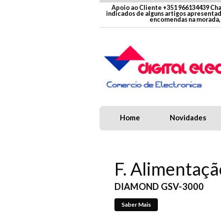
Apoio ao Cliente +351 966134439 Cha
indicados de alguns artigos apresenta
encomendas na morada, 
Home
Novidades
F. Alimentaçã
Antena HF M
DIAMOND GSV-3000
Saber Mais
Saber Mais