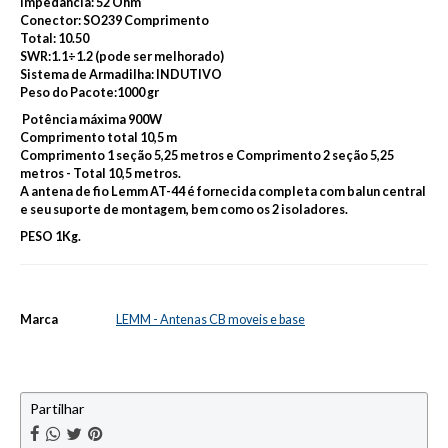
Impedância: 52 Ohm
Conector: SO239 Comprimento
Total: 10.50
SWR:1.1÷1.2 (pode ser melhorado)
Sistema de Armadilha: INDUTIVO
Peso do Pacote:1000 gr
Potência máxima 900W
Comprimento total 10,5 m
Comprimento 1 seção 5,25 metros e Comprimento 2 seção 5,25
metros - Total 10,5 metros.
A antena de fio Lemm AT-44 é fornecida completa com balun central
e seu suporte de montagem, bem como os 2 isoladores.
PESO 1Kg.
Marca
LEMM - Antenas CB moveis e base
Características
Partilhar