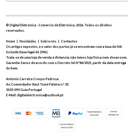
©
Digital Eletrónica - Comercio de Eletrónica.
2026. Todos os direitos
reservados.
Home
|
Novidades
|
Sobre nós
|
Contactos
Os artigos expostos, e o valor dos portes já se encontram com a taxa de IVA
incluída (taxa legal de 23%).
Trata-se de uma loja de venda á distancia, não temos loja física nem showroom.
Garantia 3 anos de acordo com o Decreto-lei Nº84/2021, partir da data entrega
do bem.
António Carreira Crespo Pedrosa
Av. Comendador Raul Tomé Feteira n.º 20
3105-095 Guia Portugal
E-Mail: digitalelectronica@outlook.pt