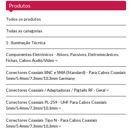
Produtos
Novidades
Sobre nós
Todos os produtos
Contactos
Todas as categorias
1- Iluminação Técnica
Pesquisar
Componentes Eletrónicos - Ativos, Passivos, Eletromecânicos,
Fichas, Cabos Áudio/Vídeo
Conectores Coaxiais BNC e SMA (Standard) - Para Cabos Coaxiais
Adaptadores de Áudio/Vídeo
5mm/5.4mm/7.3mm/10.3mm Germany
Cabos de Áudio/Vídeo - HDMI
Conectores Coaxiais / Adaptadoras / Pigtails RF - Geral
Condensadores de Cerâmica
Conectores Coaxiais PL-259 - UHF Para Cabos Coaxiais
Adaptadoras Coaxiais RF - Varios Modelos
Dissipação Térmica
5mm/5.4mm/7.3mm/10.3mm
Cabos Coaxiais Adaptadores - Pigtails RF | WIFI
Fichas | Conectores
Conectores Coaxiais Tipo N - Para Cabos Coaxiais
Conectores Coaxiais PL-259 - UHF Cabos Coaxiais 5/5.4/7.3/10.3mm
Adaptadores | Conectores DC
Cabos Coaxiais Adaptadores e Pigtails WIFI Reverse e Standard - Geral
Pontas de Prova + Crocodilos e Bananas
5mm/5.4mm/7.3mm/10.3mm
Marca Kabel Kusch
Conector DC - Rádio CB e Radioamador