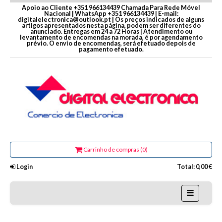
Apoio ao Cliente +351 966134439 Chamada Para Rede Móvel
Nacional | WhatsApp +351 966134439 | E-mail:
digitalelectronica@outlook.pt | Os preços indicados de alguns
artigos apresentados nesta página, podem ser diferentes do
anunciado. Entregas em 24 a 72 Horas | Atendimento ou
levantamento de encomendas na morada, é por agendamento
prévio. O envio de encomendas, será efetuado depois de
pagamento efetuado.
Carrinho de compras (0)
Login
Total:
0,00 €
Home